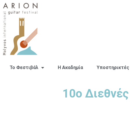
Το Φεστιβάλ
H Ακαδημία
Υποστηρικτές
10ο Διεθνές