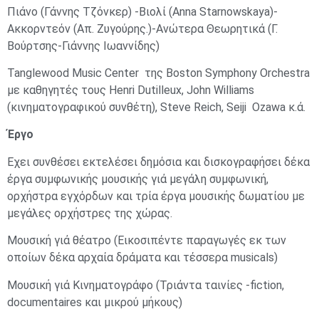
Πιάνο (Γάννης Τζόνκερ) -Βιολί (Anna Starnowskaya)-
Aκκορντεόν (Απ. Ζυγούρης.)-Ανώτερα Θεωρητικά (Γ.
Βούρτσης-Γιάννης Ιωαννίδης)
Tanglewood Music Center της Boston Symphony Orchestra
με καθηγητές τους Henri Dutilleux, John Williams
(κινηματογραφικού συνθέτη), Steve Reich, Seiji Ozawa κ.ά.
Έργο
Εχει συνθέσει εκτελέσει δημόσια και δισκογραφήσει δέκα
έργα συμφωνικής μουσικής γιά μεγάλη συμφωνική,
ορχήστρα εγχόρδων και τρία έργα μουσικής δωματίου με
μεγάλες ορχήστρες της χώρας.
Μουσική γιά θέατρο (Εικοσιπέντε παραγωγές εκ των
οποίων δέκα αρχαία δράματα και τέσσερα musicals)
Μουσική γιά Κινηματογράφο (Τριάντα ταινίες -fiction,
documentaires και μικρού μήκους)