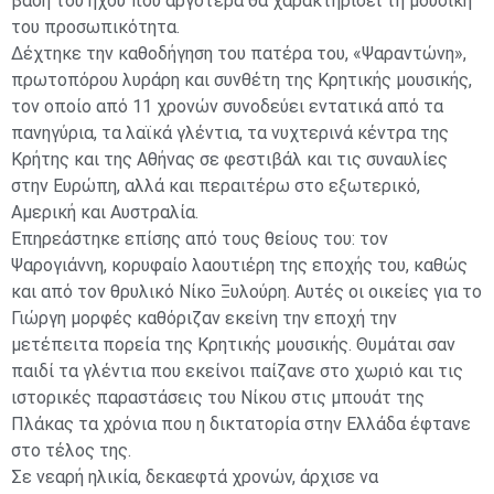
βάση του ήχου που αργότερα θα χαρακτηρίσει τη μουσική
του προσωπικότητα.
Δέχτηκε την καθοδήγηση του πατέρα του, «Ψαραντώνη»,
πρωτοπόρου λυράρη και συνθέτη της Κρητικής μουσικής,
τον οποίο από 11 χρονών συνοδεύει εντατικά από τα
πανηγύρια, τα λαϊκά γλέντια, τα νυχτερινά κέντρα της
Κρήτης και της Αθήνας σε φεστιβάλ και τις συναυλίες
στην Ευρώπη, αλλά και περαιτέρω στο εξωτερικό,
Αμερική και Αυστραλία.
Επηρεάστηκε επίσης από τους θείους του: τον
Ψαρογιάννη, κορυφαίο λαουτιέρη της εποχής του, καθώς
και από τον θρυλικό Νίκο Ξυλούρη. Αυτές οι οικείες για το
Γιώργη μορφές καθόριζαν εκείνη την εποχή την
μετέπειτα πορεία της Κρητικής μουσικής. Θυμάται σαν
παιδί τα γλέντια που εκείνοι παίζανε στο χωριό και τις
ιστορικές παραστάσεις του Νίκου στις μπουάτ της
Πλάκας τα χρόνια που η δικτατορία στην Ελλάδα έφτανε
στο τέλος της.
Σε νεαρή ηλικία, δεκαεφτά χρονών, άρχισε να