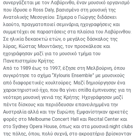
συνεργάζεται με τον Λαβύρινθο, έναν μουσικό οργανισμό
που ίδρυσε ο Ross Daly, βασισμένο στη μουσική της
Ανατολικής Μεσογείου. Σήμερα ο Γιώργης διδάσκει
λαούτο, πραγματοποιεί σεμινάρια, ηχογραφήσεις και
συμμετέχει σε παραστάσεις στα πλαίσια του Λαβύρινθου.
Σε ηλικία δεκαοκτώ ετών, ο μεγάλος δάσκαλος της
λύρας, Κώστας Μουντάκης, τον προσκάλεσε και
ηχογράφησαν μαζί για το μουσικό τμήμα του
Πανεπιστημίου Κρήτης.
Από το 1989 έως το 1997, έζησε στη Μελβούρνη, όπου
συγκρότησε το σχήμα “Xylouris Ensemble” με μουσικούς
από διαφορετικές κουλτούρες. Μαζί δημιούργησαν ένα
χαρακτηριστικό ήχο, που θα γίνει σπίθα έμπνευσης για τη
νεότερη μουσική γενιά της Κρήτης. Ηχογράφησαν μαζί
πέντε δίσκους και περιόδευσαν επανειλημμένα την
Αυστραλία αλλά και την Ευρώπη. Εμφανίστηκαν αρκετές
φορές στο Melbourne Concert Hall και Recital Center και
στο Sydney Opera House, όπως και στα μουσικά night clubs
της πόλης, όπου, πολύ συχνά, στο ακροατήριο βρίσκονταν