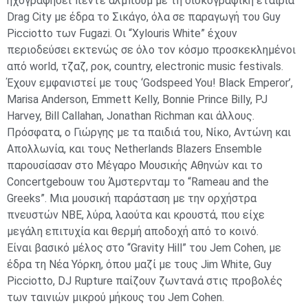
ηχογραφήσει πέντε άλμπουμ με τη δισκογραφική εταιρία
Drag City με έδρα το Σικάγο, όλα σε παραγωγή του Guy
Picciotto των Fugazi. Οι “Xylouris White” έχουν
περιοδεύσει εκτενώς σε όλο τον κόσμο προσκεκλημένοι
από world, τζαζ, ροκ, country, electronic music festivals.
Έχουν εμφανιστεί με τους ‘Godspeed You! Black Emperor’,
Marisa Anderson, Emmett Kelly, Bonnie Prince Billy, PJ
Harvey, Bill Callahan, Jonathan Richman και άλλους.
Πρόσφατα, ο Γιώργης με τα παιδιά του, Νίκο, Αντώνη και
Απολλωνία, και τους Netherlands Blazers Ensemble
παρουσίασαν στο Μέγαρο Μουσικής Αθηνών και το
Concertgebouw του Άμστερνταμ το “Rameau and the
Greeks”. Μια μουσική παράσταση με την ορχήστρα
πνευστών NBE, λύρα, λαούτα και κρουστά, που είχε
μεγάλη επιτυχία και θερμή αποδοχή από το κοινό.
Είναι βασικό μέλος στο “Gravity Hill” του Jem Cohen, με
έδρα τη Νέα Υόρκη, όπου μαζί με τους Jim White, Guy
Picciotto, DJ Rupture παίζουν ζωντανά στις προβολές
των ταινιών μικρού μήκους του Jem Cohen.