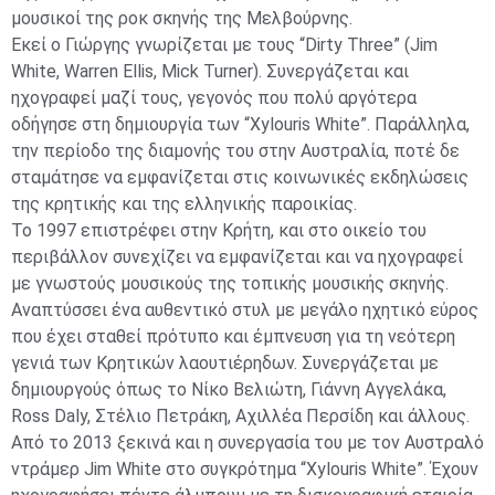
μουσικοί της ροκ σκηνής της Μελβούρνης.
Εκεί ο Γιώργης γνωρίζεται με τους “Dirty Three” (Jim
White, Warren Ellis, Mick Turner). Συνεργάζεται και
ηχογραφεί μαζί τους, γεγονός που πολύ αργότερα
οδήγησε στη δημιουργία των “Xylouris White”. Παράλληλα,
την περίοδο της διαμονής του στην Αυστραλία, ποτέ δε
σταμάτησε να εμφανίζεται στις κοινωνικές εκδηλώσεις
της κρητικής και της ελληνικής παροικίας.
Το 1997 επιστρέφει στην Κρήτη, και στο οικείο του
περιβάλλον συνεχίζει να εμφανίζεται και να ηχογραφεί
με γνωστούς μουσικούς της τοπικής μουσικής σκηνής.
Αναπτύσσει ένα αυθεντικό στυλ με μεγάλο ηχητικό εύρος
που έχει σταθεί πρότυπο και έμπνευση για τη νεότερη
γενιά των Κρητικών λαουτιέρηδων. Συνεργάζεται με
δημιουργούς όπως το Νίκο Βελιώτη, Γιάννη Αγγελάκα,
Ross Daly, Στέλιο Πετράκη, Αχιλλέα Περσίδη και άλλους.
Από το 2013 ξεκινά και η συνεργασία του με τον Αυστραλό
ντράμερ Jim White στο συγκρότημα “Xylouris White”. Έχουν