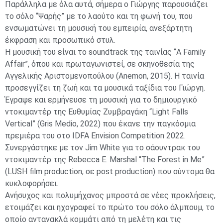
Παράλληλα με όλα αυτά, σήμερα ο Γιώργης παρουσιάζει
το σόλο “Ψαρής” με το λαούτο και τη φωνή του, που
ενσωματώνει τη μουσική του εμπειρία, ανεξάρτητη
έκφραση και προσωπικό στυλ.
Η μουσική του είναι το soundtrack της ταινίας “A Family
Affair”, όπου και πρωταγωνιστεί, σε σκηνοθεσία της
Αγγελικής Αριστομενοπούλου (Anemon, 2015). Η ταινία
προσεγγίζει τη ζωή και τα μουσικά ταξίδια του Γιώργη.
Έγραψε και ερμήνευσε τη μουσική για το δημιουργικό
ντοκιμαντέρ της Ευθυμίας Ζυμβραγάκη “Light Falls
Vertical” (Gris Medio, 2022) που έκανε την παγκόσμια
πρεμιέρα του στο IDFA Envision Competition 2022.
Συνεργάστηκε με τον Jim White για το σάουντρακ του
ντοκιμαντέρ της Rebecca E. Marshal “The Forest in Me”
(LUSH film production, σε post production) που σύντομα θα
κυκλοφορήσει.
Ανήσυχος και πολυμήχανος μπροστά σε νέες προκλήσεις,
ετοιμάζει και ηχογραφεί το πρώτο του σόλο άλμπουμ, το
οποίο αντανακλά κομμάτι από τη μελέτη και τις