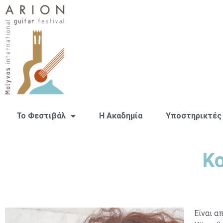
Το Φεστιβάλ
H Ακαδημία
Υποστηρικτές
Κο
Είναι α