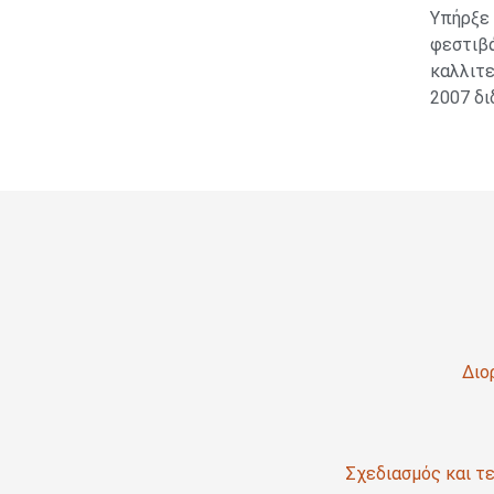
Υπήρξε 
φεστιβά
καλλιτε
2007 δι
Διο
Σχεδιασμός και τε