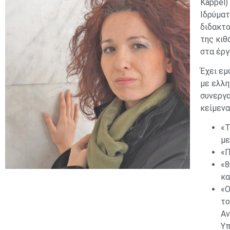
Käppel)
Ιδρύματ
διδακτο
της κιθ
στα έργ
Έχει εμ
με ελλη
συνεργα
κείμενα
«Τ
με
«Π
«8
κα
«Ο
το
Αν
Υπ