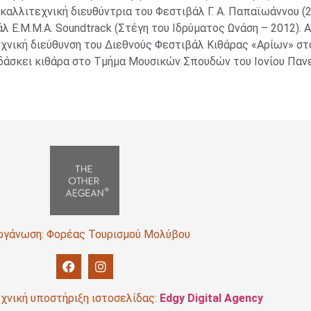
καλλιτεχνική διευθύντρια του Φεστιβάλ Γ. Α. Παπαϊωάννου (20
λ Ε.Μ.Μ.Α. Soundtrack (Στέγη του Ιδρύματος Ωνάση – 2012). 
χνική διεύθυνση του Διεθνούς Φεστιβάλ Κιθάρας «Αρίων» σ
δάσκει κιθάρα στο Τμήμα Μουσικών Σπουδών του Ιονίου Πανε
ργάνωση: Φορέας Τουρισμού Μολύβου
χνική υποστήριξη ιστοσελίδας:
Edgy Digital Agency