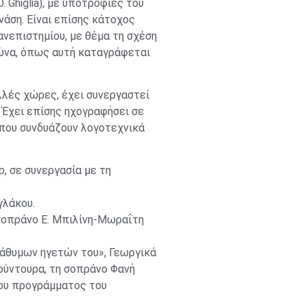
 Ghiglia), με υποτροφίες του
άση. Είναι επίσης κάτοχος
νεπιστημίου, με θέμα τη σχέση
ιώνα, όπως αυτή καταγράφεται
λλές χώρες, έχει συνεργαστεί
 Έχει επίσης ηχογραφήσει σε
 που συνδυάζουν λογοτεχνικά
ρ, σε συνεργασία με τη
γλάκου.
η σοπράνο Ε. Μπιλίνη-Μωραΐτη
γάθυμων ηγετών του», Γεωργικά
Κούντουρα, τη σοπράνο Φανή
του προγράμματος του