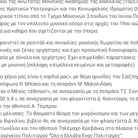
 και της Ανώτατης Μουσικής Ακαδημίας της Βασιλείας (τάξη O.
ος Κρατικών Υποτροφιών και του Κοινωφελούς Ιδρύματος Ων
ρικού τίτλου από το Τμήμα Μουσικών Σπουδών του Ιονίου Πα
άρας με τον υπόλοιπο μουσικό κόσμο στις αρχές του 19ου α
α για κιθάρα που σχετίζονται με την όπερα.
φανιστεί σε ρεσιτάλ και συναυλίες μουσικής δωματίου σε πο
νικές και ξένες ορχήστρες και έχει προσωπική δισκογραφία.
σία με σύνολα και ορχήστρες. Έχει επιμεληθεί παραστάσεις
 με μουσική (σύλληψη, επιμέλεια κειμένων και μεταγραφές):
α χέρια μας είναι η καρδιά μας», με θέμα ηρωίδες του Σαίξπη
σόφωνο Θ. Μπάκα και τη σοπράνο Μ. Μηλολιδάκη.
αν ο Μέγας τέθνηκε!», σε συνεργασία με τη σοπράνο Τζ. Σου
00 π.Χ.», σε συνεργασία με τον φλαουτίστα Δ. Κούντουρα, τ
ι την ηθοποιό Α. Τόμπρου.
ι μέλισσες. Το θαυμαστό θέαμα του μικρόκοσμου και των με
υ Βιργιλίου, βιβλίο 4ο, σε συνεργασία με τον φλαουτίστα Δ. 
τωνέλου και τον ηθοποιό Τηλέμαχο Κρεβάικα, στο πλαίσιο 
ουργείου Πολιτισμού “Όλη η Ελλάδα Ένας Πολιτισμός”.