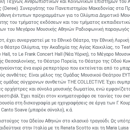
λή Τεχνών, Ανθρωπιστικών και Κοινωνικών Επιστημών του Α
 (Deree). Συνεργάτης του Πανεπιστημίου Μακεδονίας στα Π
ύθυνη έντυπων προγραμμάτων για το Ολύμπια Δημοτικό Μου
της του τμήματος εκδόσεων και του τμήματος εκπαιδευτικ
εων του Μεγάρου Μουσικής Αθηνών Ραδιοφωνική παραγωγός 
στ, έχει συνεργαστεί µε το Εθνικό Θέατρο, την Εθνική Λυρική
το θέατρο Ολύμπια, την Ακαδηµία της Αγίας Καικιλίας, το Teat
e Hall, το Le Frank Concert Hall (Νέα Υόρκη), το Μέγαρο Μουσ
ς Θεσσαλονίκης, το Θέατρο Πορεία, το Θέατρο της Οδού Κυ
ρμηνεύοντας ένα ευρύ ρεπερτόριο που εκτείνεται από το µπ
ύς συνθέτες. Είναι μέλος της Ομάδας Μουσικού Θεάτρου EΥ
ς ομάδας σύγχρονων συνθετών THE COLLECTIVE. Έχει συμπρ
ες ορχήστρες και σύνολα μουσικής δωματίου, ενώ εμφανίζετα
φεστιβάλ. Έχει παίξει στον κινηματογράφο σε ταινίες του σκ
ρουσία στη δισκογραφία με ηχογραφήσεις σε έργα των Γ. Κουρο
, Canto Soave (μπαρόκ σύνολο), κ.ά.
ριστούχος του Ωδείου Αθηνών στο κλασικό τραγούδι. Ως υπότ
ιδεύτηκε στην Ιταλία με τη Renata Scotto και τη Maria Luisa