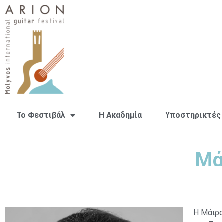
Το Φεστιβάλ
H Ακαδημία
Υποστηρικτές
Μά
Η Μάιρα