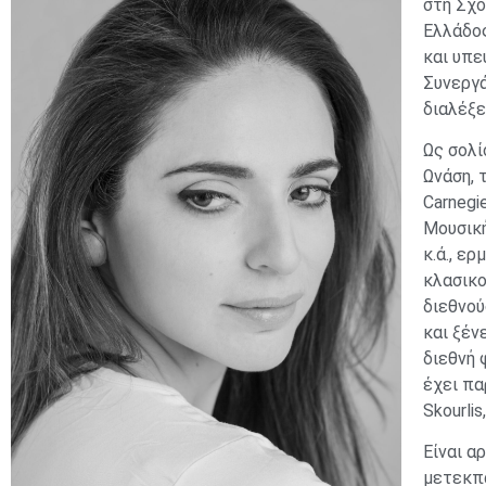
στη Σχο
Ελλάδος
και υπε
Συνεργά
διαλέξ
Ως σολί
Ωνάση, 
Carnegi
Μουσική
κ.ά., ε
κλασικο
διεθνού
και ξέν
διεθνή 
έχει πα
Skourlis
Είναι α
μετεκπα