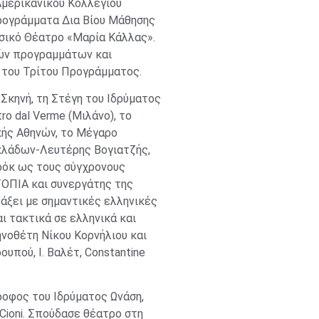
μερικανικού Κολλεγίου
ρογράμματα Δια Βίου Μάθησης
σικό Θέατρο «Μαρία Κάλλας».
ών προγραμμάτων και
του Τρίτου Προγράμματος.
 Σκηνή, τη Στέγη του Ιδρύµατος
ro dal Verme (Μιλάνο), το
ικής Αθηνών, το Μέγαρο
κλάδων-Λευτέρης Βογιατζής,
αρόκ ως τους σύγχρονους
TOΠIA και συνεργάτης της
άξει με σημαντικές ελληνικές
ι τακτικά σε ελληνικά και
ηνοθέτη Νίκου Κορνήλιου και
υπού, Ι. Βαλέτ, Constantine
ροφος του Ιδρύματος Ωνάση,
 Cioni. Σπούδασε θέατρο στη