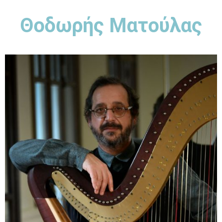
Θοδωρής Ματούλας