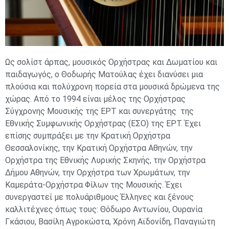
Ως σολίστ άρπας, μουσικός Ορχήστρας και Δωματίου και
παιδαγωγός, ο Θοδωρής Ματούλας έχει διανύσει μια
πλούσια και πολύχρονη πορεία στα μουσικά δρώμενα της
χώρας. Από το 1994 είναι μέλος της Ορχήστρας
Σύγχρονης Μουσικής της ΕΡΤ και συνεργάτης της
Εθνικής Συμφωνικής Ορχήστρας (ΕΣΟ) της ΕΡΤ. Έχει
επίσης συμπράξει με την Κρατική Ορχήστρα
Θεσσαλονίκης, την Κρατική Ορχήστρα Αθηνών, την
Ορχήστρα της Εθνικής Λυρικής Σκηνής, την Ορχήστρα
Δήμου Αθηνών, την Ορχήστρα των Χρωμάτων, την
Καμεράτα-Ορχήστρα Φίλων της Μουσικής. Έχει
συνεργαστεί με πολυάριθμους Έλληνες και ξένους
καλλιτέχνες όπως τους: Θόδωρο Αντωνίου, Ουρανία
Γκάσιου, Βασίλη Αγροκώστα, Χρόνη Αϊδονίδη, Παναγιώτη