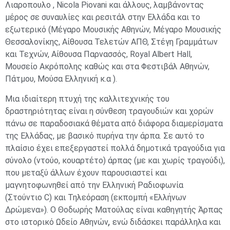
Λιαροπουλο , Nicola Piovani και άλλους, λαμβάνοντας
μέρος σε συναυλίες και ρεσιτάλ στην Ελλάδα και το
εξωτερικό (Μέγαρο Μουσικής Αθηνών, Μέγαρο Μουσικής
Θεσσαλονίκης, Αίθουσα Τελετών ΑΠΘ, Στέγη Γραμμάτων
και Τεχνών, Αίθουσα Παρνασσός, Royal Albert Hall,
Μουσείο Ακρόπολης καθώς και στα Φεστιβάλ Αθηνών,
Πάτμου, Μούσα Ελληνική κ.α ).
Μια ιδιαίτερη πτυχή της καλλιτεχνικής του
δραστηριότητας είναι η σύνθεση τραγουδιών και χορών
πάνω σε παραδοσιακά θέματα από διάφορα διαμερίσματα
της Ελλάδας, με βασικό πυρήνα την άρπα. Σε αυτό το
πλαίσιο έχει επεξεργαστεί πολλά δημοτικά τραγούδια για
σύνολο (ντούο, κουαρτέτο) άρπας (με και χωρίς τραγούδι),
που μεταξύ άλλων έχουν παρουσιαστεί και
μαγνητοφωνηθεί από την Ελληνική Ραδιοφωνία
(Στούντιο C) και Τηλεόραση (εκπομπή «Ελλήνων
Δρώμενα»). Ο Θοδωρής Ματούλας είναι καθηγητής Άρπας
στο ιστορικό Ωδείο Αθηνών
,
ενώ διδάσκει παράλληλα και