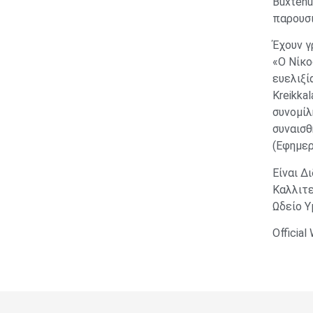
Buxtehu
παρουσι
Έχουν γ
«O Νίκο
ευελιξί
Kreikka
συνομίλ
συναισθ
(Εφημερ
Είναι Δ
Καλλιτε
Ωδείο Υ
Official