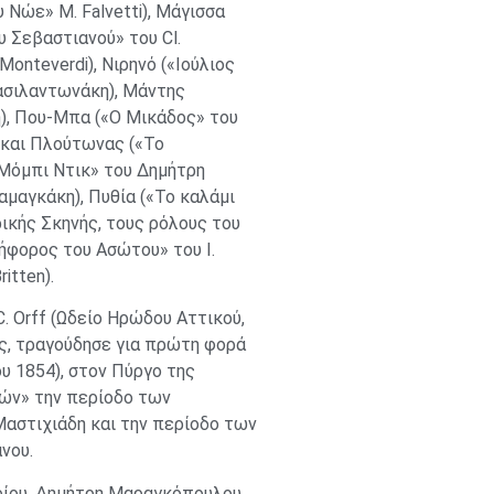
 Νώε» M. Falvetti), Μάγισσα
υ Σεβαστιανού» του Cl.
onteverdi), Νιρηνό («Ιούλιος
Βασιλαντωνάκη), Μάντης
), Που-Μπα («Ο Μικάδος» του
 και Πλούτωνας («Το
«Μόμπι Ντικ» του Δημήτρη
μαγκάκη), Πυθία («Το καλάμι
ρικής Σκηνής, τους ρόλους του
τήφορος του Ασώτου» του I.
itten).
. Orff (Ωδείο Ηρώδου Αττικού,
ης, τραγούδησε για πρώτη φορά
υ 1854), στον Πύργο της
ιών» την περίοδο των
Μαστιχιάδη και την περίοδο των
νου.
ρίου, Δημήτρη Μαραγκόπουλου,