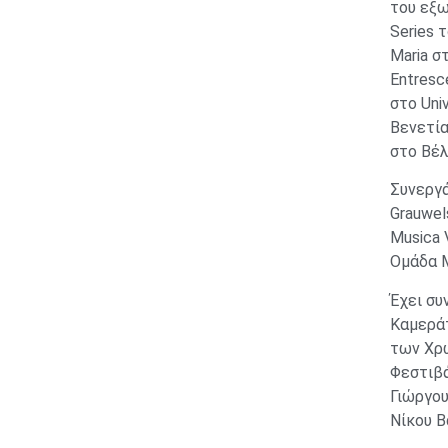
του εξω
Series 
Maria σ
Entresc
στο Uni
Βενετία
στο Βέλ
Συνεργά
Grauwel
Musica 
Ομάδα Μ
Έχει συ
Καμεράτ
των Χρω
Φεστιβά
Γιώργου
Νίκου Β