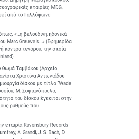
δισκογραφικές εταιρίες MDG,
χτεί από το Γαλλόφωνο
όπως, «…η βελούδινη, ηδονικά
ου Marc Grauwels…» (Εφημερίδα
ή κόντρα τενόρου, την οποία
nland).
υ θωμά Ταμβάκου (Αρχείο
ανίστα Χριστίνα Αντωνιάδου
μιουργία δίσκου με τίτλο “Wade
οδοσίου, Μ. Σοφιανόπουλο,
ρότητα του δίσκου έγκειται στην
ιους ρυθμούς που
ν εταιρία Ravensbury Records
frey, A. Grandi, J. S. Bach, D.