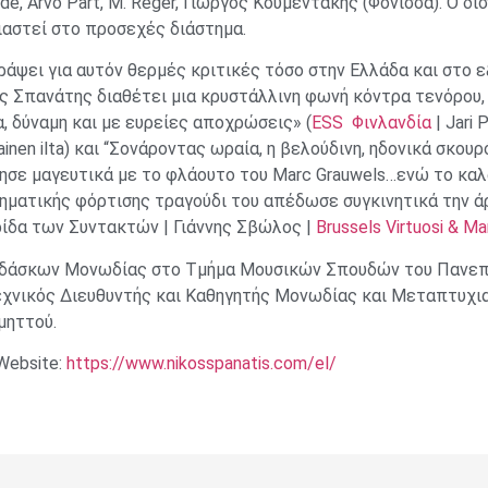
de, Arvo Pärt, M. Reger, Γιώργος Κουμεντάκης (Φόνισσα). Ο δ
αστεί στο προσεχές διάστημα.
ράψει για αυτόν θερμές κριτικές τόσο στην Ελλάδα και στο 
ς Σπανάτης διαθέτει μια κρυστάλλινη φωνή κόντρα τενόρου, 
α, δύναμη και με ευρείες αποχρώσεις» (
ESS Φινλανδία
| Jari 
lainen ilta) και “Σονάροντας ωραία, η βελούδινη, ηδονικά σκο
ησε μαγευτικά με το φλάουτο του Marc Grauwels…ενώ το καλ
ηματικής φόρτισης τραγούδι του απέδωσε συγκινητικά την άρ
ίδα των Συντακτών | Γιάννης Σβώλος |
Brussels Virtuosi & M
ιδάσκων Μονωδίας στο Τμήμα Μουσικών Σπουδών του Πανεπι
χνικός Διευθυντής και Καθηγητής Μονωδίας και Μεταπτυχι
μηττού.
 Website:
https://www.nikosspanatis.com/el/