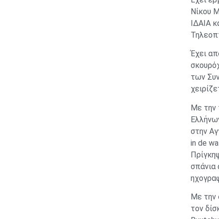
Νίκου Μ
ΙΔΑΙΑ κ
Τηλεοπτ
Έχει απ
σκουρόχ
των Συν
χειρίζε
Με την 
Ελλήνων
στην Αγ
in de w
Πρίγκηψ
σπάνια 
ηχογρα
Με την 
τον δίσκ