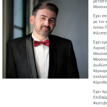
μεταπτυ
Μουσικώ
Έχει σπ
με τον
Ιονίου 
Φίλιππο
Έχει εμ
Λυρική 
Μουσική
Μουσικό
Δωδώνης
Κέρκυρα
εκκλησί
Κόρινθο
Έχει πρ
Επιδαύρ
Φεστιβά