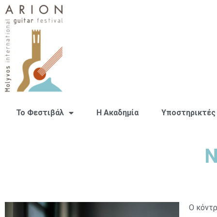
Το Φεστιβάλ
H Ακαδημία
Υποστηρικτές
Ν
Ο κόντρ