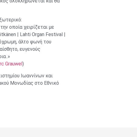
ίσκος ολοκληρώνεται και θα
εξωτερικό:
την οποία χειρίζεται με
Pitkänen | Lahti Organ Festival |
υρόχρωμη, άλτο φωνή του
αίσθητο, ευγενούς
ια..»
arc Grauwel
)
στημίου Ιωαννίνων και
ακού Μονωδίας στο Εθνικό