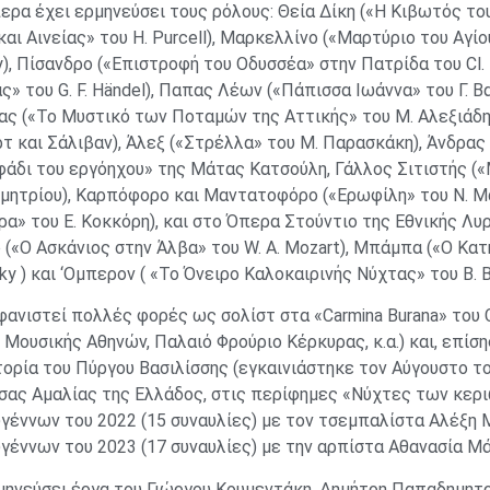
ερα έχει ερμηνεύσει τους ρόλους: Θεία Δίκη («Η Κιβωτός του
και Αινείας» του H. Purcell), Μαρκελλίνο («Μαρτύριο του Αγίο
), Πίσανδρο («Επιστροφή του Οδυσσέα» στην Πατρίδα του Cl. M
ς» του G. F. Händel), Παπας Λέων («Πάπισσα Ιωάννα» του Γ. 
ας («Το Μυστικό των Ποταμών της Αττικής» του Μ. Αλεξιάδη
τ και Σάλιβαν), Άλεξ («Στρέλλα» του Μ. Παρασκάκη), Άνδρας
άδι του εργόηχου» της Μάτας Κατσούλη, Γάλλος Σιτιστής (
ητρίου), Καρπόφορο και Μαντατοφόρο («Ερωφίλη» του Ν. Μα
ύρα» του Ε. Κοκκόρη), και στο Όπερα Στούντιο της Εθνικής Λυ
 («Ο Ασκάνιος στην Άλβα» του W. Α. Mozart), Μπάμπα («Ο Κα
sky ) και ‘Ομπερον ( «Το Όνειρο Καλοκαιρινής Νύχτας» του B. Br
φανιστεί πολλές φορές ως σολίστ στα «Carmina Burana» του C
Μουσικής Αθηνών, Παλαιό Φρούριο Κέρκυρας, κ.α.) και, επίσ
τορία του Πύργου Βασιλίσσης (εγκαινιάστηκε τον Αύγουστο το
σας Αμαλίας της Ελλάδος, στις περίφημες «Νύχτες των κερ
γέννων του 2022 (15 συναυλίες) με τον τσεμπαλίστα Αλέξη 
γέννων του 2023 (17 συναυλίες) με την αρπίστα Αθανασία Μά
μηνεύσει έργα του Γιώργου Κουμεντάκη, Δημήτρη Παπαδημητ