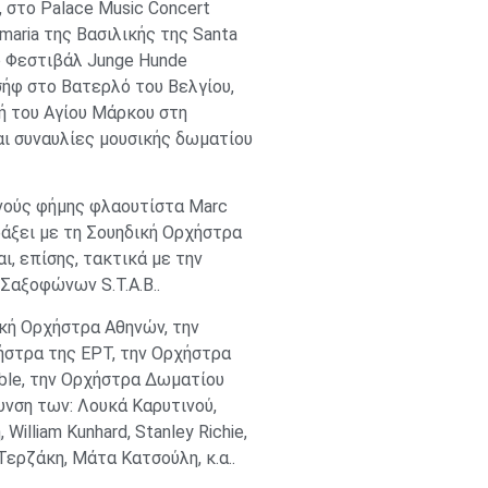
ς, στο Palace Music Concert
maria της Βασιλικής της Santa
το Φεστιβάλ Junge Hunde
σήφ στο Βατερλό του Βελγίου,
ική του Αγίου Μάρκου στη
αι συναυλίες μουσικής δωματίου
εθνούς φήμης φλαουτίστα Marc
πράξει με τη Σουηδική Ορχήστρα
ι, επίσης, τακτικά με την
Σαξοφώνων S.T.A.B..
ική Ορχήστρα Αθηνών, την
ήστρα της ΕΡΤ, την Ορχήστρα
ble, την Ορχήστρα Δωματίου
θυνση των: Λουκά Καρυτινού,
illiam Kunhard, Stanley Richie,
ερζάκη, Μάτα Κατσούλη, κ.α..