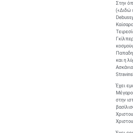
Στην όπ
(«Διδώ 
Debussy
Καίσαρα
Τειρεσί
Γκίλπερ
κοσμοϋφ
Παπαδημ
και η λ
Ασκάνιο
Stravin
Έχει εμ
Μέγαρο 
στην ισ
βασίλισ
Χριστου
Χριστου
Έχει ερ