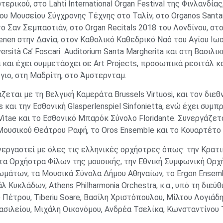
τερικού, στο Lahti International Organ Festival της Φινλανδία
του Μουσείου Σύγχρονης Τέχνης στο Ταλίν, στο Organos Santa
το Σαν Σεμπαστιάν, στο Organ Recitals 2018 του Λονδίνου, σ
enen στην Δανία, στον Καθολικό Καθεδρικό Ναό του Αγίου Ιω
versità Ca’ Foscari Auditorium Santa Margherita και στη Βασιλ
 και έχει συμμετάσχει σε Art Projects, προσωπικά ρεσιτάλ κ
γιο, στη Μαδρίτη, στο Άμστερνταμ.
ζεται με τη Βελγική Καμεράτα Brussels Virtuosi, και τον δι
s και την Εσθονική Glasperlenspiel Sinfonietta, ενώ έχει συμ
Vitae και το Εσθονικό Μπαρόκ Σύνολο Floridante. Συνεργάζετα
ουσικού Θεάτρου Ραφή, το Oros Ensemble και το Κουαρτέτο 
νεργαστεί με όλες τις ελληνικές ορχήστρες όπως: την Κρατ
α Ορχήστρα Φίλων της μουσικής, την Εθνική Συμφωνική Ορχ
μάτων, τα Μουσικά Σύνολα Δήμου Αθηναίων, το Ergon Ensem
λ Κυκλάδων, Athens Philharmonia Orchestra, κ.α., υπό τη διεύ
 Πέτρου, Tiberiu Soare, Βασίλη Χριστόπουλου, Μίλτου Λογιάδη, W
ασιλείου, Μιχάλη Οικονόμου, Ανδρέα Τσελίκα, Κωνσταντίνου Τ