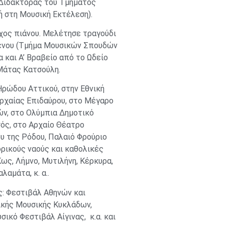
 Διδάκτορας του Τμήματος
 στη Μουσική Εκτέλεση).
χος πιάνου. Μελέτησε τραγούδι
μένου (Τμήμα Μουσικών Σπουδών
 και Α’ Βραβείο από το Ωδείο
Μάτας Κατσούλη.
Ηρώδου Αττικού, στην Εθνική
Αρχαίας Επιδαύρου, στο Μέγαρο
ών, στο Ολύμπια Δημοτικό
ός, στο Αρχαίο Θέατρο
 της Ρόδου, Παλαιό Φρούριο
δρικούς ναούς και καθολικές
ως, Λήμνο, Μυτιλήνη, Κέρκυρα,
λαμάτα, κ. α..
ς: Φεστιβάλ Αθηνών και
ικής Μουσικής Κυκλάδων,
ικό Φεστιβάλ Αίγινας, κ.α. και