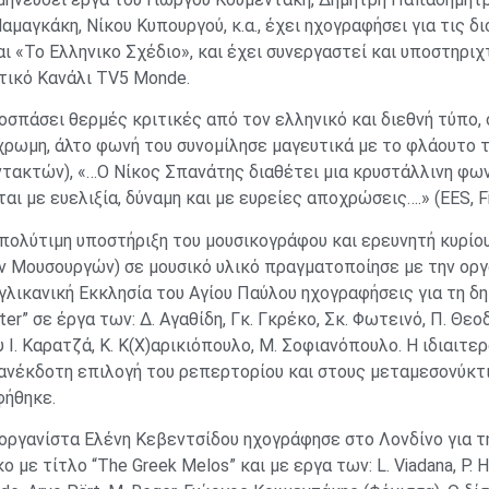
αμαγκάκη, Νίκου Κυπουργού, κ.α., έχει ηχογραφήσει για τις 
αι «Το Ελληνικο Σχέδιο», και έχει συνεργαστεί και υποστηρι
ικό Κανάλι TV5 Monde.
οσπάσει θερμές κριτικές από τον ελληνικό και διεθνή τύπο, 
ρωμη, άλτο φωνή του συνομίλησε μαγευτικά με το φλάουτο τ
τακτών), «…O Νίκος Σπανάτης διαθέτει μια κρυστάλλινη φων
ται με ευελιξία, δύναμη και με ευρείες αποχρώσεις….» (EES, Fi
πολύτιμη υποστήριξη του μουσικογράφου και ερευνητή κυρίο
 Μουσουργών) σε μουσικό υλικό πραγματοποίησε με την οργ
γλικανική Εκκλησία του Αγίου Παύλου ηχογραφήσεις για τη δη
ater” σε έργα των: Δ. Αγαθίδη, Γκ. Γκρέκο, Σκ. Φωτεινό, Π. Θε
 Ι. Καρατζά, Κ. Κ(Χ)αρικιόπουλο, M. Σοφιανόπουλο. Η ιδιαιτε
ανέκδοτη επιλογή του ρεπερτορίου και στους μεταμεσονύκτ
φήθηκε.
οργανίστα Ελένη Κεβεντσίδου ηχογράφησε στο Λονδίνο για τη
ο με τίτλο “The Greek Melos” και με εργα των: L. Viadana, P. Hum