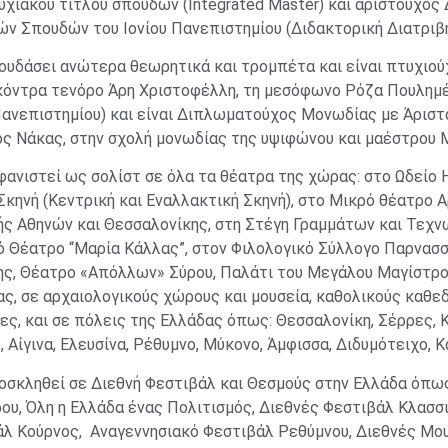
χιακού τίτλου σπουδών (Integrated Master) και αριστούχος
ν Σπουδών του Ιονίου Πανεπιστημίου (Διδακτορική Διατριβή
ουδάσει ανώτερα θεωρητικά και τρομπέτα και είναι πτυχιού
 κόντρα τενόρο Άρη Χριστοφέλλη, τη μεσόφωνο Ρόζα Πουλη
Πανεπιστημίου) και είναι Διπλωματούχος Μονωδίας με Άριστα
ς Νάκας, στην σχολή μονωδίας της υψιφώνου και μαέστρου 
φανιστεί ως σολίστ σε όλα τα θέατρα της χώρας: στο Ωδείο 
Σκηνή (Κεντρική και Εναλλακτική Σκηνή), στο Μικρό θέατρο 
ς Αθηνών και Θεσσαλονίκης, στη Στέγη Γραμμάτων και Τεχν
 Θέατρο “Μαρία Κάλλας”, στον Φιλολογικό Σύλλογο Παρνασσ
, Θέατρο «Απόλλων» Σύρου, Παλάτι του Μεγάλου Μαγίστρου
ς, σε αρχαιολογικούς χώρους και μουσεία, καθολικούς καθε
ες, και σε πόλεις της Ελλάδας όπως: Θεσσαλονίκη, Σέρρες, Κ
, Αίγινα, Ελευσίνα, Ρέθυμνο, Μύκονο, Άμφισσα, Διδυμότειχο, Κα
οσκληθεί σε Διεθνή Φεστιβάλ και Θεσμούς στην Ελλάδα όπω
ου, Όλη η Ελλάδα ένας Πολιτισμός, Διεθνές Φεστιβάλ Κλασσ
λ Κούρνος, Αναγεννησιακό Φεστιβάλ Ρεθύμνου, Διεθνές Μουσ