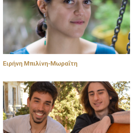
Ειρήνη Μπιλίνη-Μωραΐτη