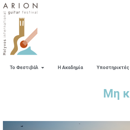
Το Φεστιβάλ
H Ακαδημία
Υποστηρικτές
Μη κ