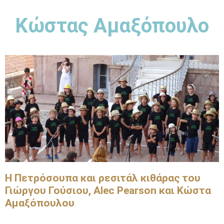
Κώστας Αμαξόπουλο
Η Πετρόσουπα και ρεσιτάλ κιθάρας του
Γιώργου Γούσιου, Alec Pearson και Κώστα
Αμαξόπουλου