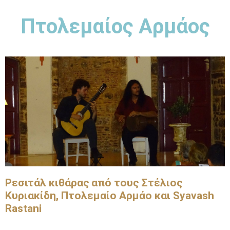
Πτολεμαίος Αρμάος
Ρεσιτάλ κιθάρας από τους Στέλιος
Κυριακίδη, Πτολεμαίο Αρμάο και Syavash
Rastani