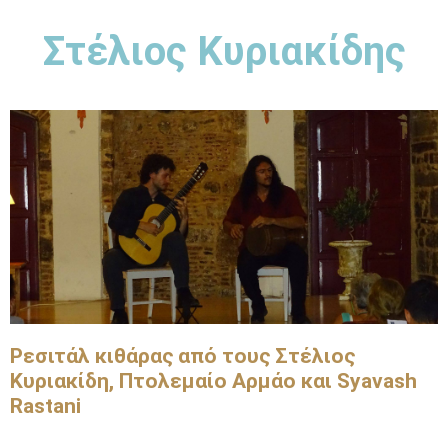
Στέλιος Κυριακίδης
Ρεσιτάλ κιθάρας από τους Στέλιος
Κυριακίδη, Πτολεμαίο Αρμάο και Syavash
Rastani