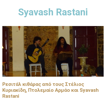
Syavash Rastani
Ρεσιτάλ κιθάρας από τους Στέλιος
Κυριακίδη, Πτολεμαίο Αρμάο και Syavash
Rastani