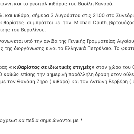
γιάννη και το ρεσιτάλ κιθάρας του Βασίλη Καναρά.
ολί και κιθάρα, σήμερα 3 Αυγούστου στις 21.00 στο Συνεδ
ιθαρίστες συμπράττει με τον Michael Dauth, βιρτουόζος 
ικής του Βερολίνου.
ανώνεται υπό την αιγίδα της Γενικής Γραμματείας Αιγαίου
ς της διοργάνωσης είναι τα Ελληνικά Πετρέλαια. Το φεστ
άρας
« κιθαρίστας σε ιδιωτικές στιγμές»
στον χώρο του 
:00 καθώς επίσης την σημερινή παράλληλη δράση στον αύ
ε τον Θανάση Ζήρο ( κιθάρα) και τον Αντώνη Βερβέρη ( σ
οχρεωτικά πεδία σημειώνονται με
*