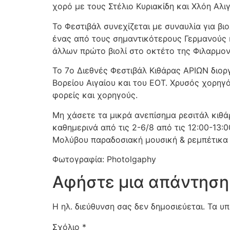
χορό με τους Στέλιο Κυριακίδη και Χλόη Αλι
Το Φεστιβάλ συνεχίζεται με συναυλία για βι
ένας από τους σημαντικότερους Γερμανούς κ
άλλων πρώτο βιολί στο οκτέτο της Φιλαρμον
Το 7o Διεθνές Φεστιβάλ Κιθάρας ΑΡΙΩΝ διοργ
Βορείου Αιγαίου και του ΕΟΤ. Χρυσός χορηγό
φορείς και χορηγούς.
Μη χάσετε τα μικρά ανεπίσημα ρεσιτάλ κιθ
καθημερινά από τις 2-6/8 από τις 12:00-13
Μολύβου παραδοσιακή μουσική & ρεμπέτικα μ
Φωτογραφία: Photolgaphy
Αφήστε μια απάντηση
Η ηλ. διεύθυνση σας δεν δημοσιεύεται.
Τα υπ
Σχόλιο
*