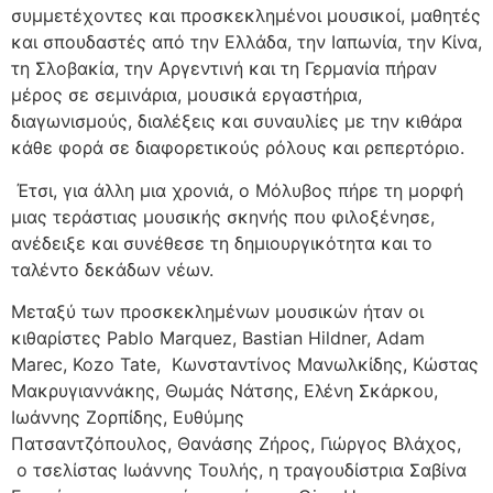
συμμετέχοντες και προσκεκλημένοι μουσικοί, μαθητές
και σπουδαστές από την Ελλάδα, την Ιαπωνία, την Κίνα,
τη Σλοβακία, την Αργεντινή και τη Γερμανία πήραν
μέρος σε σεμινάρια, μουσικά εργαστήρια,
διαγωνισμούς, διαλέξεις και συναυλίες με την κιθάρα
κάθε φορά σε διαφορετικούς ρόλους και ρεπερτόριο.
Έτσι, για άλλη μια χρονιά, ο Μόλυβος πήρε τη μορφή
μιας τεράστιας μουσικής σκηνής που φιλοξένησε,
ανέδειξε και συνέθεσε τη δημιουργικότητα και το
ταλέντο δεκάδων νέων.
Μεταξύ των προσκεκλημένων μουσικών ήταν οι
κιθαρίστες
Pablo Marquez, Bastian Hildner, Adam
Marec, Kozo Tate, Κωνσταντίνος Μανωλκίδης, Κώστας
Μακρυγιαννάκης, Θωμάς Νάτσης, Ελένη Σκάρκου,
Ιωάννης Ζορπίδης
,
Ευθύμης
Πατσαντζόπουλος
,
Θανάσης Ζήρος
,
Γιώργος Βλάχος
,
ο τσελίστας
Ιωάννης Τουλής
,
η τραγουδίστρια
Σαβίνα