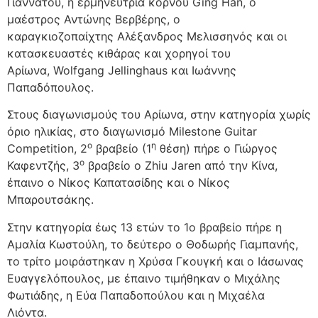
Γιαννάτου
, η ερμηνεύτρια κόρνου
Ging Han,
ο
μαέστρος
Αντώνης Βερβέρης,
ο
καραγκιοζοπαίχτης
Αλέξανδρος Μελισσηνός
και οι
κατασκευαστές κιθάρας και χορηγοί του
Αρίωνα,
Wolfgang Jellinghaus
και
Ιωάννης
Παπαδόπουλος.
Στους διαγωνισμούς του Αρίωνα,
στην κατηγορία χωρίς
όριο ηλικίας, στο διαγωνισμό Milestone Guitar
ο
η
Competition, 2
βραβείο (1
θέση) πήρε ο Γιώργος
ο
Καφεντζής, 3
βραβείο ο Zhiu Jaren από την Κίνα,
έπαινο ο Νίκος Καπατασίδης και ο Νίκος
Μπαρουτσάκης.
Στην κατηγορία έως 13 ετών το 1ο βραβείο πήρε η
Αμαλία Κωστούλη, το δεύτερο ο Θοδωρής Γιαμπανής,
το τρίτο μοιράστηκαν η Χρύσα Γκουγκή και ο Ιάσωνας
Ευαγγελόπουλος, με έπαινο τιμήθηκαν ο Μιχάλης
Φωτιάδης, η Εύα Παπαδοπούλου και η Μιχαέλα
Λιόντα.