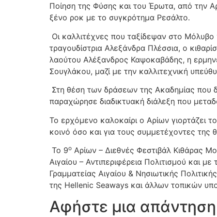
Ποίηση της Φύσης και του Έρωτα, από την Α
ξένο ροκ με το συγκρότημα Ρεσάλτο.
Οι καλλιτέχνες που ταξίδεψαν στο Μόλυβο γ
τραγουδίστρια Αλεξάνδρα Πλέσσια, ο κιθαρί
λαούτου Αλέξανδρος Καψοκαβάδης, η ερμηνεύ
Σουγλάκου, μαζί με την καλλιτεχνική υπεύθυ
Στη θέση των δράσεων της Ακαδημίας που δ
παραχώρησε διαδικτυακή διάλεξη που μετα
Το ερχόμενο καλοκαίρι ο Αρίων γιορτάζει το
κοινό όσο και για τους συμμετέχοντες της
ο
Το 9
Αρίων – Διεθνές Φεστιβάλ Κιθάρας Μ
Αιγαίου – Αντιπεριφέρεια Πολιτισμού και με 
Γραμματείας Αιγαίου & Νησιωτικής Πολιτικής
της Hellenic Seaways και άλλων τοπικών υπ
Αφήστε μια απάντηση