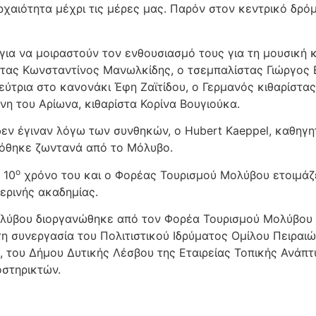
ρχαιότητα μέχρι τις μέρες μας. Παρόν στον κεντρικό δρό
ια να μοιραστούν τον ενθουσιασμό τους για τη μουσική κ
στας Κωνσταντίνος Μανωλκίδης, ο τσεμπαλίστας Γιώργος Β
τρια στο κανονάκι Έφη Ζαϊτίδου, ο Γερμανός κιθαρίστας
νη του Αρίωνα, κιθαρίστα Κορίνα Βουγιούκα.
εν έγιναν λόγω των συνθηκών, ο Hubert Kaeppel, καθηγη
δόθηκε ζωντανά από το Μόλυβο.
ο
 10
χρόνο του και ο Φορέας Τουρισμού Μολύβου ετοιμάζε
 θερινής ακαδημίας.
ολύβου διοργανώθηκε από τον Φορέα Τουρισμού Μολύβου 
τη συνεργασία του Πολιτιστικού Ιδρύματος Ομίλου Πειραιώ
, του Δήμου Δυτικής Λέσβου της Εταιρείας Τοπικής Ανάπτυ
οστηρικτών
.