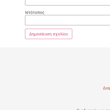
Ιστότοπος
Διο