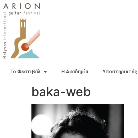
Το Φεστιβάλ
H Ακαδημία
Υποστηρικτές
baka-web