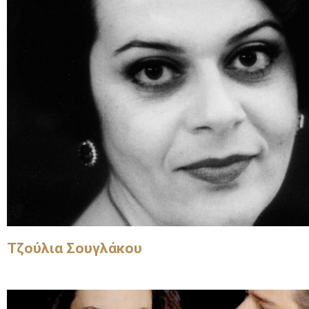
Τζούλια Σουγλάκου